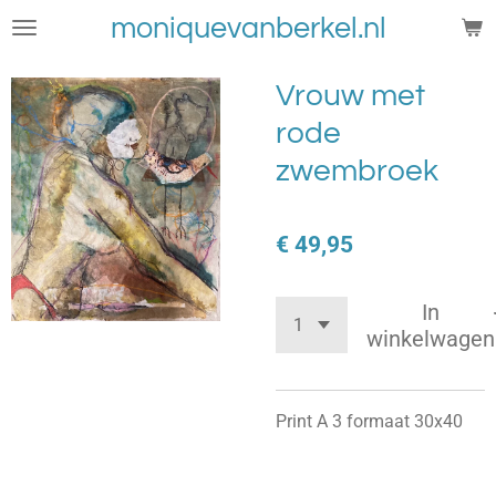
Ga
moniquevanberkel.nl
direct
naar
Vrouw met
de
rode
hoofdinhoud
zwembroek
€ 49,95
In
winkelwagen
Print A 3 formaat 30x40