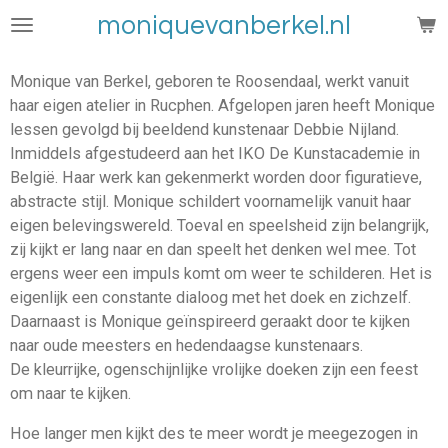
Ga
moniquevanberkel.nl
direct
naar
Monique van Berkel, geboren te Roosendaal, werkt vanuit
de
haar eigen atelier in Rucphen. Afgelopen jaren heeft Monique
hoofdinhoud
lessen gevolgd bij beeldend kunstenaar Debbie Nijland.
Inmiddels afgestudeerd aan het IKO De Kunstacademie in
België. Haar werk kan gekenmerkt worden door figuratieve,
abstracte stijl. Monique schildert voornamelijk vanuit haar
eigen belevingswereld. Toeval en speelsheid zijn belangrijk,
zij kijkt er lang naar en dan speelt het denken wel mee. Tot
ergens weer een impuls komt om weer te schilderen. Het is
eigenlijk een constante dialoog met het doek en zichzelf.
Daarnaast is Monique geïnspireerd geraakt door te kijken
naar oude meesters en hedendaagse kunstenaars.
De kleurrijke, ogenschijnlijke vrolijke doeken zijn een feest
om naar te kijken.
Hoe langer men kijkt des te meer wordt je meegezogen in